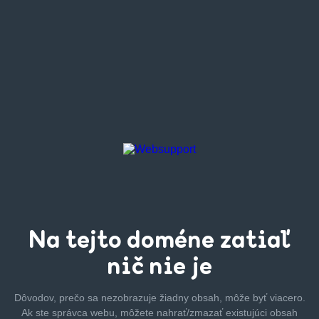
Na tejto
doméne zatiaľ
nič nie je
Dôvodov, prečo sa nezobrazuje žiadny obsah, môže byť
viacero.
Ak ste správca webu, môžete nahrať/zmazať
existujúci obsah