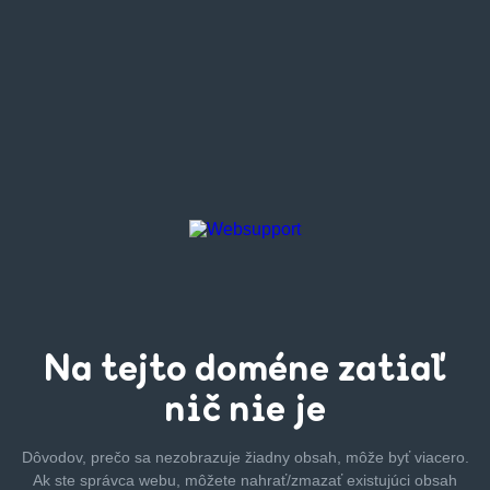
Na tejto
doméne zatiaľ
nič nie je
Dôvodov, prečo sa nezobrazuje žiadny obsah, môže byť
viacero.
Ak ste správca webu, môžete nahrať/zmazať
existujúci obsah