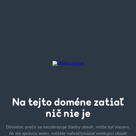
Na tejto
doméne zatiaľ
nič nie je
Dôvodov, prečo sa nezobrazuje žiadny obsah, môže byť
viacero.
Ak ste správca webu, môžete nahrať/zmazať
existujúci obsah